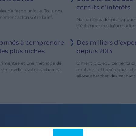
conflits d’intérêts
tées de façon unique. Tous nos
nement selon votre brief.
Nos critères déontologiques
d’échanger des informations
 formés à comprendre
Des milliers d’exper
es plus niches
depuis 2013
érimentée et une méthode de
Ciment bio, équipements cr
 sera dédié à votre recherche.
implants orthopédiques, cl
allons chercher des sachants
tion