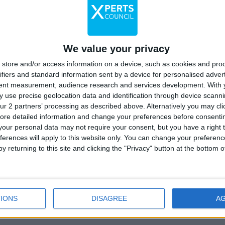
Aartik Fernandez
Chief Operation Officier
We value your privacy
store and/or access information on a device, such as cookies and pro
ifiers and standard information sent by a device for personalised adver
tent measurement, audience research and services development.
With 
 use precise geolocation data and identification through device scanni
inat
ur 2 partners’ processing as described above. Alternatively you may clic
ore detailed information and change your preferences before consenti
our personal data may not require your consent, but you have a right t
ferences will apply to this website only. You can change your preferen
y returning to this site and clicking the "Privacy" button at the bottom
IONS
DISAGREE
A