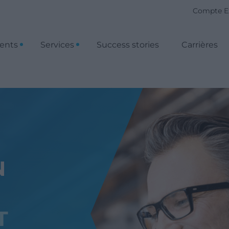
Compte E
ients
Services
Success stories
Carrières
N
T