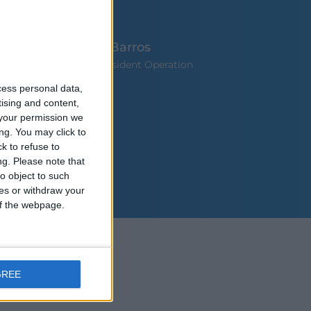
Sonia Barros
Vice President Operation
cess personal data,
tising and content,
your permission we
ng. You may click to
k to refuse to
ng.
Please note that
o object to such
ces or withdraw your
 of the webpage.
GREE