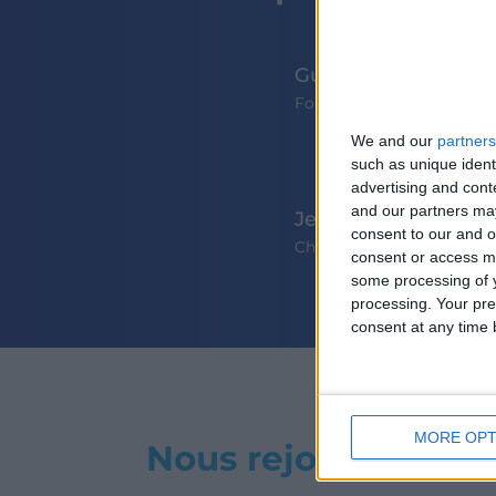
Guillaume Fradet
Founder & CEO
We and our
partners
such as unique ident
advertising and con
and our partners may
Jean- François Mart
consent to our and o
Chief Financial Officer
consent or access m
some processing of y
processing. Your pre
consent at any time b
MORE OPT
Nous rejoindre