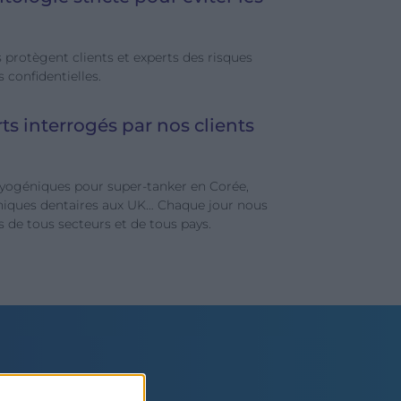
 protègent clients et experts des risques
 confidentielles.
ts interrogés par nos clients
yogéniques pour super-tanker en Corée,
iniques dentaires aux UK… Chaque jour nous
 de tous secteurs et de tous pays.