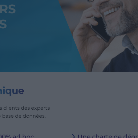
RS
S
nique
 clients des experts
de base de données.
100% ad hoc
Une charte de déont