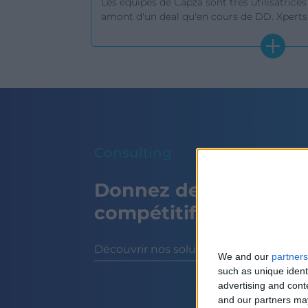
Les équipes de Capza sont très utilisatrices 
amont d'un deal qu'en cours de DD. Xperts
partenaires de longue date, en qui nous av
Consulting
Donnez des avantage
compétitifs à vos clie
Découvrir nos solutions sur-mesure
We and our
partners
such as unique ident
advertising and con
and our partners may