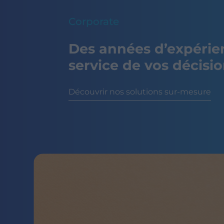
Corporate
Des années d’expérie
service de vos décisi
Découvrir nos solutions sur-mesure