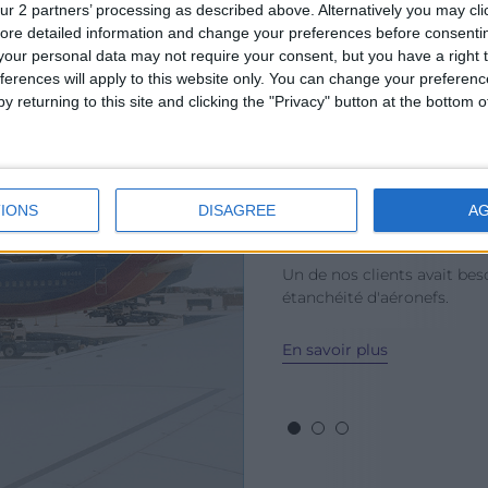
ur 2 partners’ processing as described above. Alternatively you may clic
ore detailed information and change your preferences before consenti
our personal data may not require your consent, but you have a right t
ferences will apply to this website only. You can change your preferen
y returning to this site and clicking the "Privacy" button at the bottom
Consulting
Des experts en pei
IONS
DISAGREE
A
d’aéronefs à l’inte
Un de nos clients avait bes
étanchéité d'aéronefs.
En savoir plus