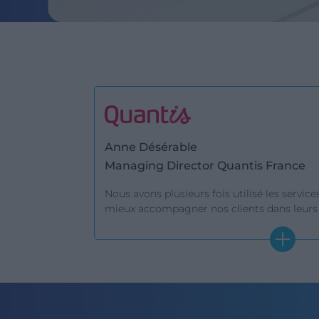
Anne Désérable
Managing Director Quantis France
Nous avons plusieurs fois utilisé les servic
mieux accompagner nos clients dans leurs 
environnementales. Les profils proposés, tri
chaque fois permis de fournir des informat
basées sur des expériences terrain concrète
identifier des experts pertinents, nous app
réactivité et leur compréhension des beso