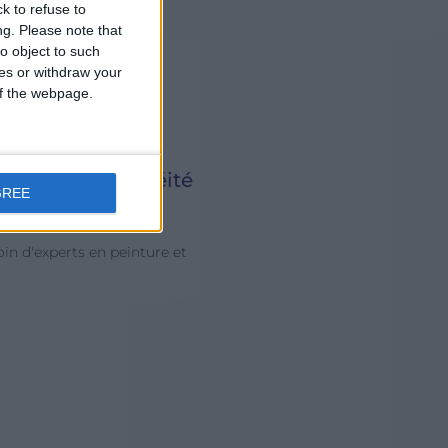
k to refuse to
ng.
Please note that
o object to such
ces or withdraw your
 of the webpage.
nture et étanchéité
B
GREE
rnational
Un
le
oin d'experts en peinture et
co
En