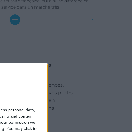
e réussite française, qui a su se différencier
e service dans un marché très
râce aux connaissances
benchmarks, due diligences,
réparez efficacement vos pitchs
outée de vos missions en
ents à des informations
cess personal data,
tising and content,
your permission we
ng. You may click to