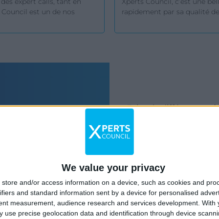
des expert calls, tant en
Xperts Council, c’est une bell
 Council est un de nos
rapidement par sa qualité d
ons toute confiance.
concurrentiel. Bravo !
Faites la différence g
d’experts sectoriels
s
Missions de stratégie, 
nts
études sectiorielles… P
et boostez la valeur aj
We value your privacy
donnant accès à vos cli
store and/or access information on a device, such as cookies and pro
décisives.
ifiers and standard information sent by a device for personalised adver
tent measurement, audience research and services development.
With 
 use precise geolocation data and identification through device scanni