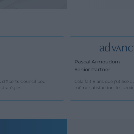
Pascal Armoudom
Senior Partner
es d'Xperts Council pour
Cela fait 8 ans que j'utilise 
stratégies
même satisfaction, les servi
és sur le volet, nous ont
d'experts dans le monde enti
ions de grande valeur,
s. Au-delà de leur capacité à
récions également leur
ins remontés.