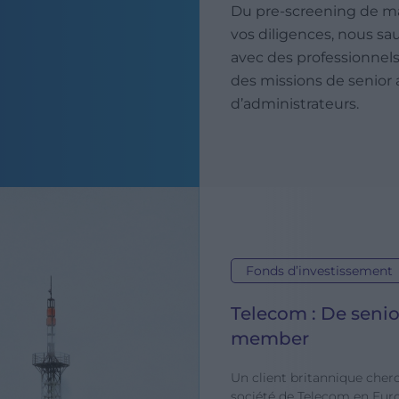
Du pre-screening de ma
vos diligences, nous sa
avec des professionnels
des missions de senior 
d’administrateurs.
Fonds d’investissement
Telecom : De senio
member
Un client britannique cher
société de Telecom en Euro