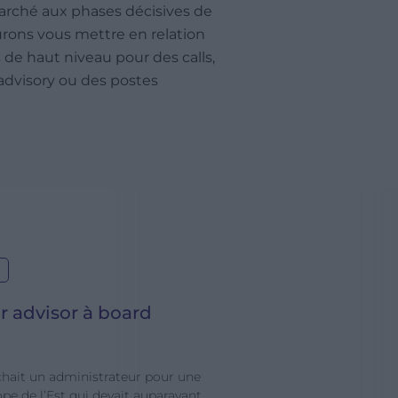
rché aux phases décisives de
urons vous mettre en relation
 de haut niveau pour des calls,
advisory ou des postes
r advisor à board
C
g
chait un administrateur pour une
Un
pe de l’Est qui devait auparavant
cy